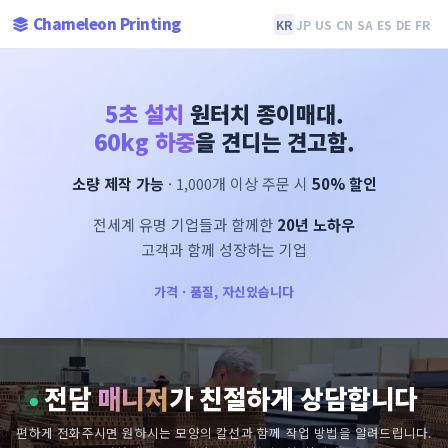
Chameleon Printing
KR
JP
US
CN
SA
ES
DE
FR
5초 설치
원터치 종이매대.
60kg 하중
을 견디는 견고함.
소량 제작 가능
· 1,000개 이상 주문 시
50% 할인
전세계 유명 기업들과 함께한
20년 노하우
고객과 함께 성장하는 기업
가격 · 품질, 자신있습니다
전담
매니저
가 친절하게 상담합니다
편하게 전화주시면 원하시는 모양의 칼선과 함께 작업 방법을 알려드립니다.