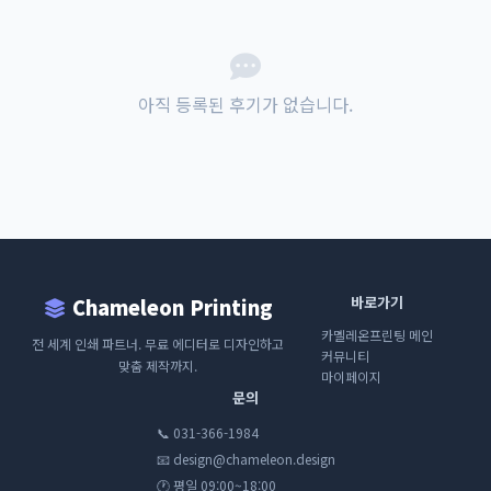
아직 등록된 후기가 없습니다.
바로가기
Chameleon Printing
카멜레온프린팅 메인
전 세계 인쇄 파트너. 무료 에디터로 디자인하고
커뮤니티
맞춤 제작까지.
마이페이지
문의
📞 031-366-1984
📧 design@chameleon.design
🕐 평일 09:00~18:00