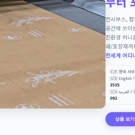
부터 
전시부스, 
공간에 쓰이
친환경 허니
쇄/포장재까
전세계 어디
🇰🇷 한국 사
🇬🇧 English
3535
🇸🇦 
092
상품 보기