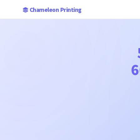
Chameleon Printing
6