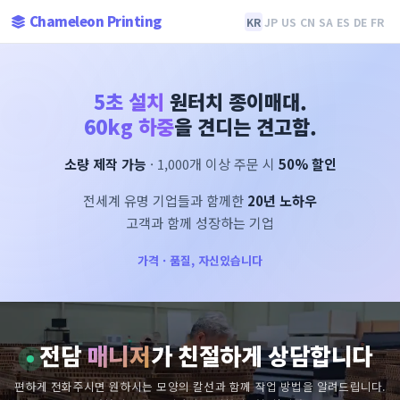
Chameleon Printing
KR
JP
US
CN
SA
ES
DE
FR
5초 설치
원터치 종이매대.
60kg 하중
을 견디는 견고함.
소량 제작 가능
· 1,000개 이상 주문 시
50% 할인
전세계 유명 기업들과 함께한
20년 노하우
고객과 함께 성장하는 기업
가격 · 품질, 자신있습니다
전담
매니저
가 친절하게 상담합니다
편하게 전화주시면 원하시는 모양의 칼선과 함께 작업 방법을 알려드립니다.