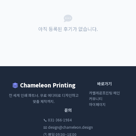
아직 등록된 후기가 없습니다.
바로가기
Chameleon Printing
카멜레온프린팅 메인
전 세계 인쇄 파트너. 무료 에디터로 디자인하고
커뮤니티
맞춤 제작까지.
마이페이지
문의
📞 031-366-1984
📧 design@chameleon.design
🕐 평일 09:00~18:00