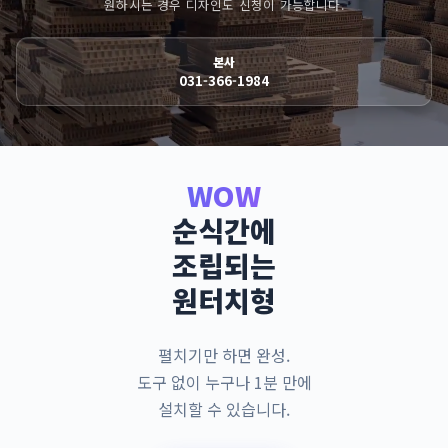
원하시는 경우 디자인도 신청이 가능합니다.
본사
031-366-1984
WOW
순식간에
조립되는
원터치형
펼치기만 하면 완성.
도구 없이 누구나 1분 만에
설치할 수 있습니다.