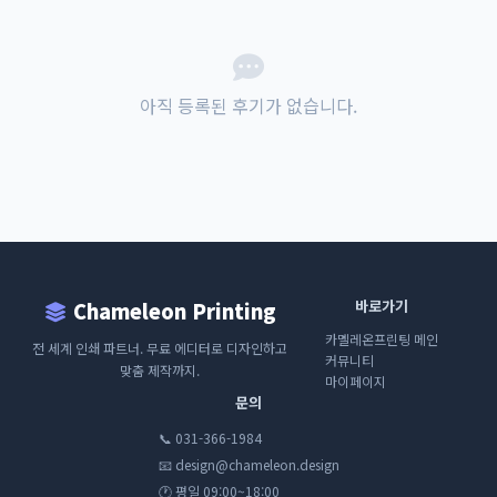
아직 등록된 후기가 없습니다.
바로가기
Chameleon Printing
카멜레온프린팅 메인
전 세계 인쇄 파트너. 무료 에디터로 디자인하고
커뮤니티
맞춤 제작까지.
마이페이지
문의
📞 031-366-1984
📧 design@chameleon.design
🕐 평일 09:00~18:00