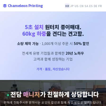
Chameleon Printing
KR
JP
US
CN
SA
ES
DE
FR
5초 설치
원터치 종이매대.
60kg 하중
을 견디는 견고함.
소량 제작 가능
· 1,000개 이상 주문 시
50% 할인
전세계 유명 기업들과 함께한
20년 노하우
고객과 함께 성장하는 기업
가격 · 품질, 자신있습니다
전담
매니저
가 친절하게 상담합니다
편하게 전화주시면 원하시는 모양의 칼선과 함께 작업 방법을 알려드립니다.