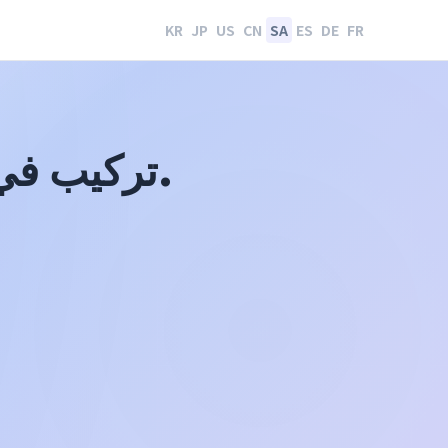
KR
JP
US
CN
SA
ES
DE
FR
· عرض ورقي بلمسة واحدة.
تركيب ف