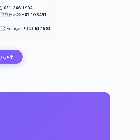
무실
031-366-1984
 / 🇯🇵 日本語
+82 10 3491
+212 617 901
🇸🇦 العربية / Français
عرض 