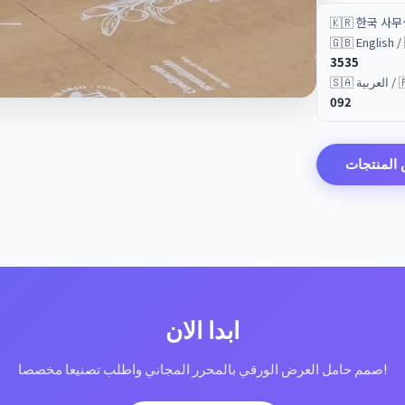
🇰🇷 한국 사
🇬🇧 English
3535
🇫🇷 
092
المنتجات
ابدا الان
صمم حامل العرض الورقي بالمحرر المجاني واطلب تصنيعا مخصصا!