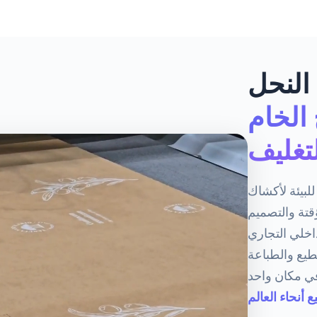
النحل
 الخام
لتغليف
لبيئة لأكشاك
قتة والتصميم
قطيع والطباعة