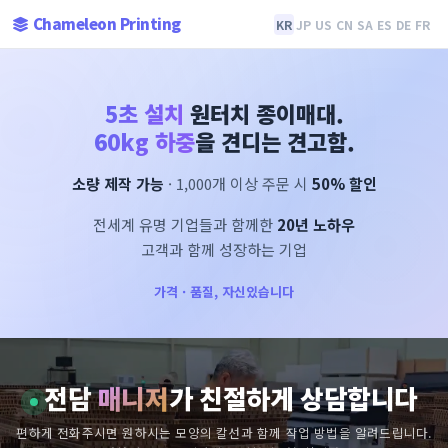
Chameleon Printing
KR
JP
US
CN
SA
ES
DE
FR
5초 설치
원터치 종이매대.
60kg 하중
을 견디는 견고함.
소량 제작 가능
· 1,000개 이상 주문 시
50% 할인
전세계 유명 기업들과 함께한
20년 노하우
고객과 함께 성장하는 기업
가격 · 품질, 자신있습니다
전담
매니저
가 친절하게 상담합니다
편하게 전화주시면 원하시는 모양의 칼선과 함께 작업 방법을 알려드립니다.