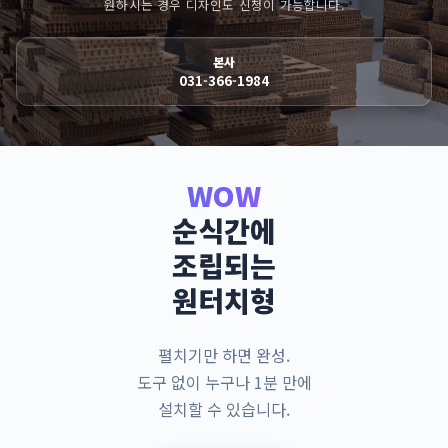
원하시는 경우 디자인도 신청이 가능합니다.
본사
031-366-1984
WOW
순식간에
조립되는
원터치형
펼치기만 하면 완성.
도구 없이 누구나 1분 만에
설치할 수 있습니다.