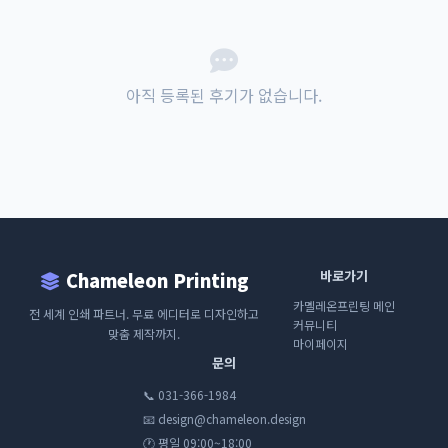
아직 등록된 후기가 없습니다.
바로가기
Chameleon Printing
카멜레온프린팅 메인
전 세계 인쇄 파트너. 무료 에디터로 디자인하고
커뮤니티
맞춤 제작까지.
마이페이지
문의
📞 031-366-1984
📧 design@chameleon.design
🕐 평일 09:00~18:00