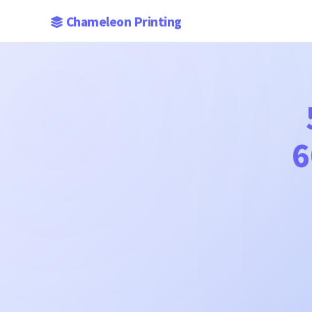
Chameleon Printing
6