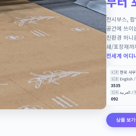
부터 
전시부스, 
공간에 쓰이
친환경 허니
쇄/포장재까
전세계 어디
🇰🇷 한국 사
🇬🇧 English
3535
🇸🇦 
092
상품 보기