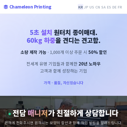
Chameleon Printing
KR
JP
US
CN
SA
ES
DE
FR
5초 설치
원터치 종이매대.
60kg 하중
을 견디는 견고함.
소량 제작 가능
· 1,000개 이상 주문 시
50% 할인
전세계 유명 기업들과 함께한
20년 노하우
고객과 함께 성장하는 기업
가격 · 품질, 자신있습니다
전담
매니저
가 친절하게 상담합니다
편하게 전화주시면 원하시는 모양의 칼선과 함께 작업 방법을 알려드립니다.