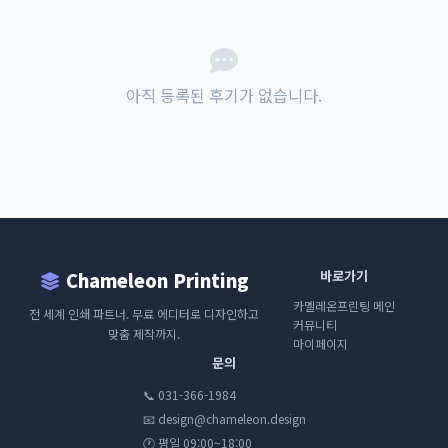
아직 등록된 후기가 없습니다.
바로가기
Chameleon Printing
카멜레온프린팅 메인
전 세계 인쇄 파트너. 무료 에디터로 디자인하고
커뮤니티
맞춤 제작까지.
마이페이지
문의
📞 031-366-1984
📧 design@chameleon.design
🕐 평일 09:00~18:00