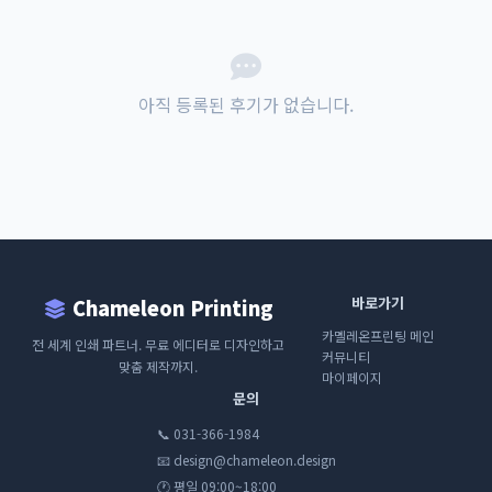
아직 등록된 후기가 없습니다.
바로가기
Chameleon Printing
카멜레온프린팅 메인
전 세계 인쇄 파트너. 무료 에디터로 디자인하고
커뮤니티
맞춤 제작까지.
마이페이지
문의
📞 031-366-1984
📧 design@chameleon.design
🕐 평일 09:00~18:00