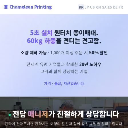
Chameleon Printing
KR
JP
US
CN
SA
ES
DE
FR
5초 설치
원터치 종이매대.
60kg 하중
을 견디는 견고함.
소량 제작 가능
· 1,000개 이상 주문 시
50% 할인
전세계 유명 기업들과 함께한
20년 노하우
고객과 함께 성장하는 기업
가격 · 품질, 자신있습니다
전담
매니저
가 친절하게 상담합니다
편하게 전화주시면 원하시는 모양의 칼선과 함께 작업 방법을 알려드립니다.