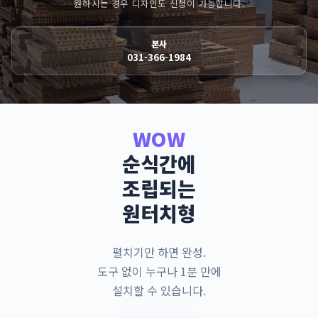
원하시는 경우 디자인도 신청이 가능합니다.
본사
031-366-1984
WOW
순식간에
조립되는
원터치형
펼치기만 하면 완성.
도구 없이 누구나 1분 만에
설치할 수 있습니다.