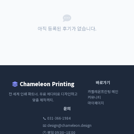
아직 등록된 후기가 없습니다.
바로가기
Chameleon Printing
카멜레온프린팅 메인
전 세계 인쇄 파트너. 무료 에디터로 디자인하고
커뮤니티
맞춤 제작까지.
마이페이지
문의
📞 031-366-1984
📧 design@chameleon.design
🕐 평일 09:00~18:00