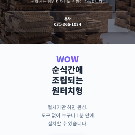
원하시는 경우 디자인도 신청이 가능합니다.
본사
031-366-1984
WOW
순식간에
조립되는
원터치형
펼치기만 하면 완성.
도구 없이 누구나 1분 만에
설치할 수 있습니다.