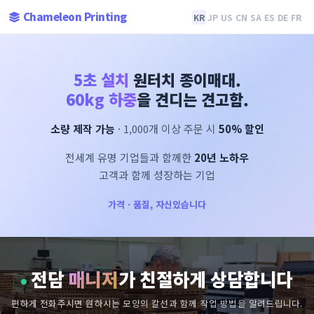
Chameleon Printing
KR
JP
US
CN
SA
ES
DE
FR
5초 설치
원터치 종이매대.
60kg 하중
을 견디는 견고함.
소량 제작 가능
· 1,000개 이상 주문 시
50% 할인
전세계 유명 기업들과 함께한
20년 노하우
고객과 함께 성장하는 기업
가격 · 품질, 자신있습니다
전담
매니저
가 친절하게 상담합니다
편하게 전화주시면 원하시는 모양의 칼선과 함께 작업 방법을 알려드립니다.