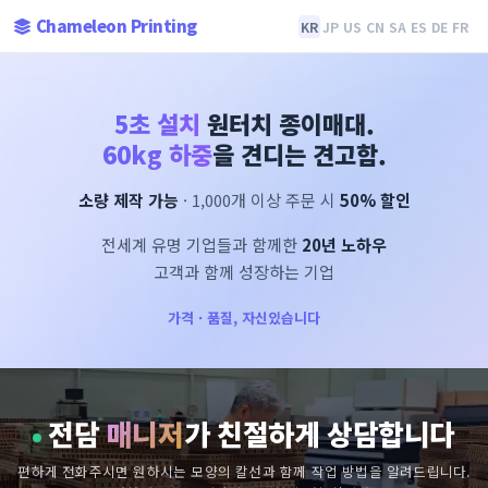
Chameleon Printing
KR
JP
US
CN
SA
ES
DE
FR
5초 설치
원터치 종이매대.
60kg 하중
을 견디는 견고함.
소량 제작 가능
· 1,000개 이상 주문 시
50% 할인
전세계 유명 기업들과 함께한
20년 노하우
고객과 함께 성장하는 기업
가격 · 품질, 자신있습니다
전담
매니저
가 친절하게 상담합니다
편하게 전화주시면 원하시는 모양의 칼선과 함께 작업 방법을 알려드립니다.