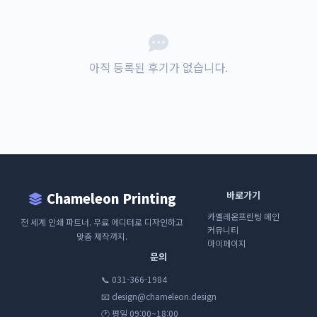
아직 등록된 후기가 없습니다.
바로가기
Chameleon Printing
카멜레온프린팅 메인
전 세계 인쇄 파트너. 무료 에디터로 디자인하고
커뮤니티
맞춤 제작까지.
마이페이지
문의
📞 031-366-1984
📧 design@chameleon.design
🕐 평일 09:00~18:00