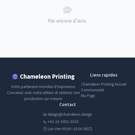
Pas encore d'avis.
Liens rapides
Chameleon Printing
Chameleon Printing Accueil
Votre partenaire mondial d'impression.
Communaute
Concevez avec notre editeur et obtenez une
Ma Page
production sur mesure.
Contact
📧 design@chameleon.design
📞 +82-10-3491-3535
🕐 Lun-Ven 09:00~18:00 (KST)