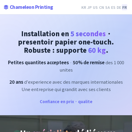
Chameleon Printing
KR
JP
US
CN
SA
ES
DE
FR
Installation en
5 secondes
·
presentoir papier one-touch.
Robuste : supporte
60 kg
.
Petites quantites acceptees
·
50% de remise
des 1 000
unites
20 ans
d'experience avec des marques internationales
Une entreprise qui grandit avec ses clients
Confiance en prix · qualite