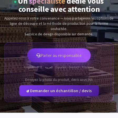
Un
spécialiste
dédié vous
conseille avec attention
Appelez-nous à votre convenance — nous partageons les options de
ligne de découpe et la méthode de production pour la forme
souhaitée.
Service de design disponible sur demande.
Parler au responsable
English · 中文 · العربية · Español · Deutsch · Français
Envoyez la photo du produit, devis sous 24h
Demander un échantillon / devis