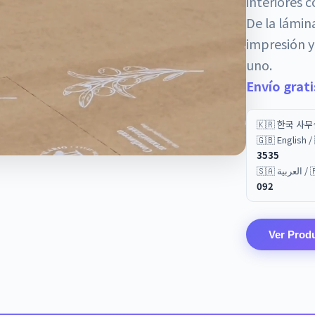
interiores 
De la lámin
impresión y
uno.
Envío grat
🇰🇷 한국 사
🇬🇧 English
3535
🇸🇦 
092
Ver Prod