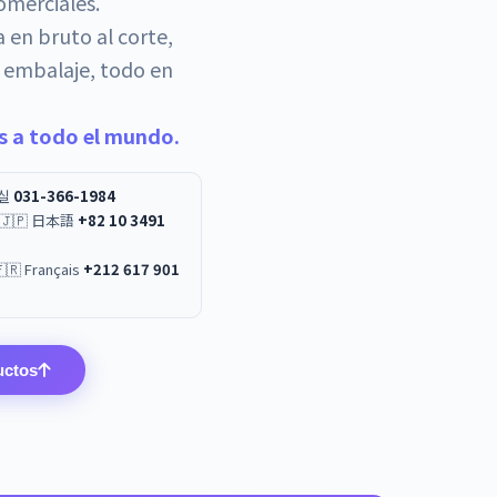
comerciales.
a en bruto al corte,
 embalaje, todo en
is a todo el mundo.
무실
031-366-1984
 / 🇯🇵 日本語
+82 10 3491
العربية / 🇫🇷 Français
+212 617 901
uctos