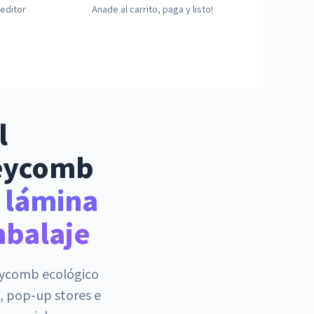
editor
Anade al carrito, paga y listo!
l
eycomb
a lámina
mbalaje
ycomb ecológico
, pop-up stores e