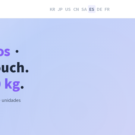
KR
JP
US
CN
SA
ES
DE
FR
os
·
ouch.
 kg
.
+ unidades