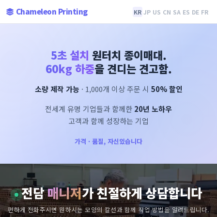
Chameleon Printing
KR
JP
US
CN
SA
ES
DE
FR
5초 설치
원터치 종이매대.
60kg 하중
을 견디는 견고함.
소량 제작 가능
· 1,000개 이상 주문 시
50% 할인
전세계 유명 기업들과 함께한
20년 노하우
고객과 함께 성장하는 기업
가격 · 품질, 자신있습니다
전담
매니저
가 친절하게 상담합니다
편하게 전화주시면 원하시는 모양의 칼선과 함께 작업 방법을 알려드립니다.