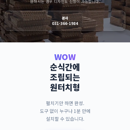
원하시는 경우 디자인도 신청이 가능합니다.
본사
031-366-1984
WOW
순식간에
조립되는
원터치형
펼치기만 하면 완성.
도구 없이 누구나 1분 만에
설치할 수 있습니다.