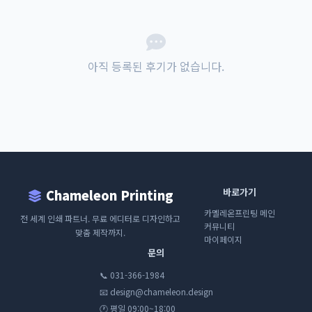
아직 등록된 후기가 없습니다.
바로가기
Chameleon Printing
카멜레온프린팅 메인
전 세계 인쇄 파트너. 무료 에디터로 디자인하고
커뮤니티
맞춤 제작까지.
마이페이지
문의
📞 031-366-1984
📧 design@chameleon.design
🕐 평일 09:00~18:00