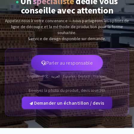
Un
spécialiste
dédié vous
conseille avec attention
Appelez-nous à votre convenance — nous partageons les options de
ligne de découpe et la méthode de production pour la forme
souhaitée.
Service de design disponible sur demande.
Parler au responsable
English · 中文 · العربية · Español · Deutsch · Français
Envoyez la photo du produit, devis sous 24h
Demander un échantillon / devis