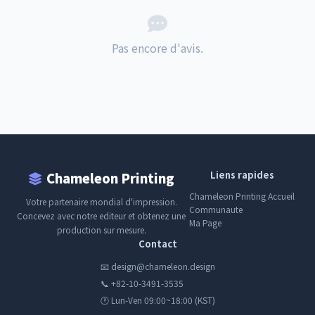
Pas encore d'avis.
Liens rapides
Chameleon Printing
Chameleon Printing Accueil
Votre partenaire mondial d'impression.
Communaute
Concevez avec notre editeur et obtenez une
Ma Page
production sur mesure.
Contact
📧 design@chameleon.design
📞 +82-10-3491-3535
🕐 Lun-Ven 09:00~18:00 (KST)