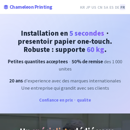
Chameleon Printing
KR
JP
US
CN
SA
ES
DE
FR
Installation en
5 secondes
·
presentoir papier one-touch.
Robuste : supporte
60 kg
.
Petites quantites acceptees
·
50% de remise
des 1 000
unites
20 ans
d'experience avec des marques internationales
Une entreprise qui grandit avec ses clients
Confiance en prix · qualite