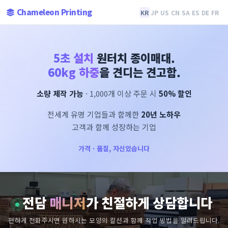
Chameleon Printing
KR
JP
US
CN
SA
ES
DE
FR
5초 설치
원터치 종이매대.
60kg 하중
을 견디는 견고함.
소량 제작 가능
· 1,000개 이상 주문 시
50% 할인
전세계 유명 기업들과 함께한
20년 노하우
고객과 함께 성장하는 기업
가격 · 품질, 자신있습니다
전담
매니저
가 친절하게 상담합니다
편하게 전화주시면 원하시는 모양의 칼선과 함께 작업 방법을 알려드립니다.