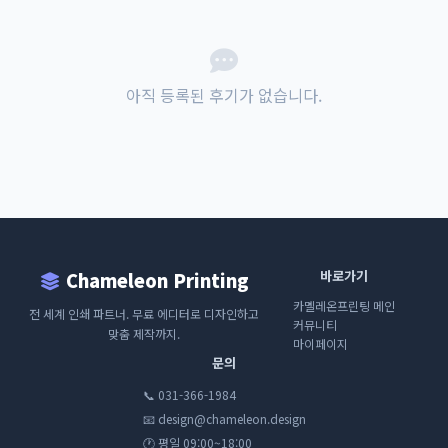
아직 등록된 후기가 없습니다.
바로가기
Chameleon Printing
카멜레온프린팅 메인
전 세계 인쇄 파트너. 무료 에디터로 디자인하고
커뮤니티
맞춤 제작까지.
마이페이지
문의
📞 031-366-1984
📧 design@chameleon.design
🕐 평일 09:00~18:00