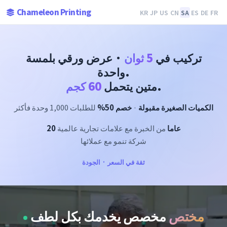
Chameleon Printing
KR
JP
US
CN
SA
ES
DE
FR
تركيب في
5 ثوان
· عرض ورقي بلمسة
واحدة.
.
متين يتحمل
60 كجم
الكميات الصغيرة مقبولة
·
خصم 50%
للطلبات 1,000 وحدة فأكثر
20 عاما
من الخبرة مع علامات تجارية عالمية
شركة تنمو مع عملائها
ثقة في السعر · الجودة
مختص
مخصص يخدمك بكل لطف