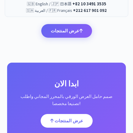
🇬🇧 English / 🇯🇵 日本語
+82 10 3491 3535
+212 617 901 092
🇸🇦 العربية / 🇫🇷 Français
عرض المنتجات
ابدا الان
صمم حامل العرض الورقي بالمحرر المجاني واطلب
تصنيعا مخصصا!
عرض المنتجات