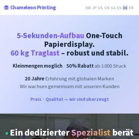
Chameleon Printing
KR
JP
US
CN
SA
ES
DE
FR
5-Sekunden-Aufbau
One-Touch
Papierdisplay.
60 kg Traglast
– robust und stabil.
Kleinmengen moglich
·
50% Rabatt
ab 1.000 Stuck
20 Jahre
Erfahrung mit globalen Marken
Wir wachsen gemeinsam mit unseren Kunden
Preis · Qualitat — wir sind uberzeugt
Ein dedizierter
Spezialist
berät