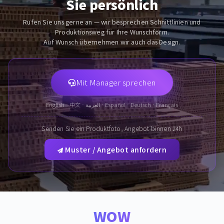
Sie persönlich
Rufen Sie uns gerne an — wir besprechen Schnittlinien und
Produktionsweg für Ihre Wunschform.
Auf Wunsch übernehmen wir auch das Design.
Mit Manager sprechen
English · 中文 · العربية · Español · Deutsch · Français
Senden Sie ein Produktfoto, Angebot binnen 24h
Muster / Angebot anfordern
WOW