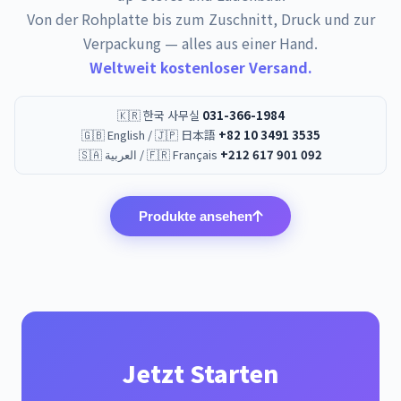
Von der Rohplatte bis zum Zuschnitt, Druck und zur
Verpackung — alles aus einer Hand.
Weltweit kostenloser Versand.
🇰🇷 한국 사무실
031-366-1984
🇬🇧 English / 🇯🇵 日本語
+82 10 3491 3535
🇸🇦 العربية / 🇫🇷 Français
+212 617 901 092
Produkte ansehen
Jetzt Starten