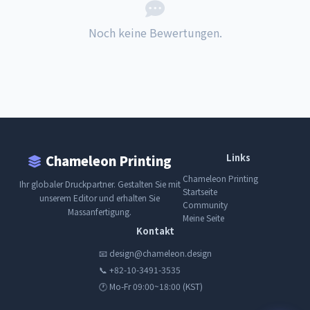
Noch keine Bewertungen.
Links
Chameleon Printing
Chameleon Printing
Ihr globaler Druckpartner. Gestalten Sie mit
Startseite
unserem Editor und erhalten Sie
Community
Massanfertigung.
Meine Seite
Kontakt
📧 design@chameleon.design
📞 +82-10-3491-3535
🕐 Mo-Fr 09:00~18:00 (KST)