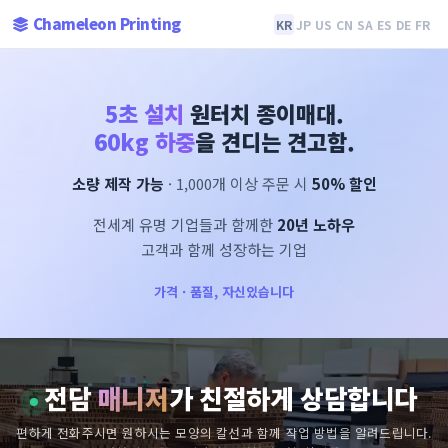
Chameleon Printing
KR
JP
US
CN
SA
ES
DE
FR
5초 설치
원터치 종이매대.
60kg 하중
을 견디는 견고함.
소량 제작 가능
· 1,000개 이상 주문 시
50% 할인
전세계 유명 기업들과 함께한
20년 노하우
고객과 함께 성장하는 기업
가격 · 품질, 자신있습니다
전담
매니저
가 친절하게 상담합니다
편하게 전화주시면 원하시는 모양의 칼선과 함께 작업 방법을 알려드립니다.