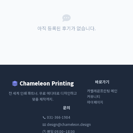
아직 등록된 후기가 없습니다.
바로가기
Chameleon Printing
카멜레온프린팅 메인
전 세계 인쇄 파트너. 무료 에디터로 디자인하고
커뮤니티
맞춤 제작까지.
마이페이지
문의
📞 031-366-1984
📧 design@chameleon.design
🕐 평일 09:00~18:00