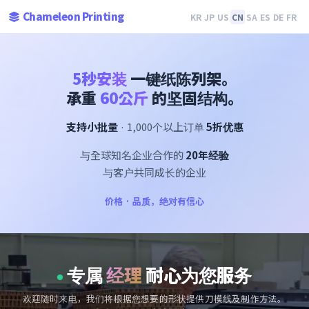
Chameleon Printing
KR
JP
US
CN
SA
ES
DE
FR
5秒安装
一键纸陈列架。
承重
60公斤
的坚固结构。
支持小批量
· 1,000个以上订单
5折优惠
与全球知名企业合作的
20年经验
与客户共同成长的企业
价格 · 品质，绝对有信心
专属
经理
耐心为您服务
欢迎随时来电，我们将根据您想要的形状提供刀模线及制作方法。