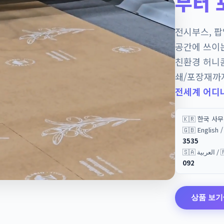
부터 
전시부스, 
공간에 쓰이
친환경 허니
쇄/포장재까
전세계 어디
🇰🇷 한국 사
🇬🇧 English
3535
🇸🇦 
092
상품 보기