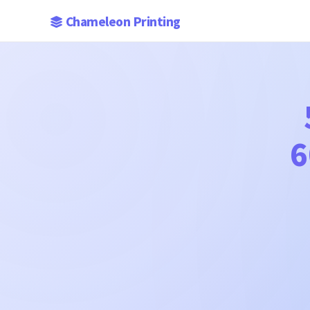
Chameleon Printing
6