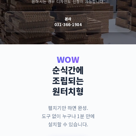
원하시는 경우 디자인도 신청이 가능합니다.
본사
031-366-1984
WOW
순식간에
조립되는
원터치형
펼치기만 하면 완성.
도구 없이 누구나 1분 만에
설치할 수 있습니다.