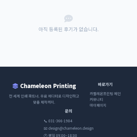
아직 등록된 후기가 없습니다.
바로가기
Chameleon Printing
카멜레온프린팅 메인
전 세계 인쇄 파트너. 무료 에디터로 디자인하고
커뮤니티
맞춤 제작까지.
마이페이지
문의
📞 031-366-1984
📧 design@chameleon.design
🕐 평일 09:00~18:00