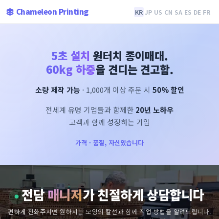
Chameleon Printing
KR
JP
US
CN
SA
ES
DE
FR
5초 설치
원터치 종이매대.
60kg 하중
을 견디는 견고함.
소량 제작 가능
· 1,000개 이상 주문 시
50% 할인
전세계 유명 기업들과 함께한
20년 노하우
고객과 함께 성장하는 기업
가격 · 품질, 자신있습니다
전담
매니저
가 친절하게 상담합니다
편하게 전화주시면 원하시는 모양의 칼선과 함께 작업 방법을 알려드립니다.