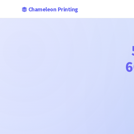
Chameleon Printing
6