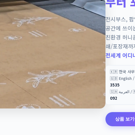
부터 
전시부스, 
공간에 쓰이
친환경 허니
쇄/포장재까
전세계 어디
🇰🇷 한국 사
🇬🇧 English
3535
🇸🇦 
092
상품 보기