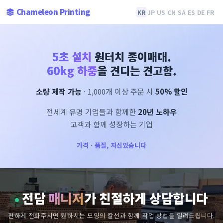
Chameleon Printing
KR
JP
US
CN
SA
ES
DE
FR
5초 설치
원터치 종이매대.
60kg 하중
을 견디는 견고함.
소량 제작 가능
· 1,000개 이상 주문 시
50% 할인
전세계 유명 기업들과 함께한
20년 노하우
고객과 함께 성장하는 기업
가격 · 품질, 자신있습니다
전담
매니저
가 친절하게 상담합니다
편하게 전화주시면 원하시는 모양의 칼선과 함께 작업 방법을 알려드립니다.