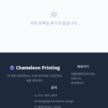
아직 등록된 후기가 없습니다.
바로가기
Chameleon Printing
카멜레온프린팅 메인
전 세계 인쇄 파트너. 무료 에디터로 디자인하고
커뮤니티
맞춤 제작까지.
마이페이지
문의
📞 031-366-1984
📧 design@chameleon.design
🕐 평일 09:00~18:00