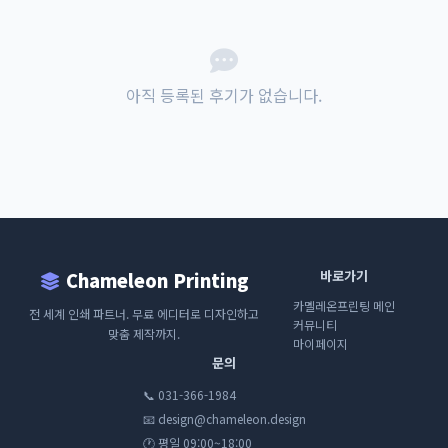
아직 등록된 후기가 없습니다.
바로가기
Chameleon Printing
카멜레온프린팅 메인
전 세계 인쇄 파트너. 무료 에디터로 디자인하고
커뮤니티
맞춤 제작까지.
마이페이지
문의
📞 031-366-1984
📧 design@chameleon.design
🕐 평일 09:00~18:00