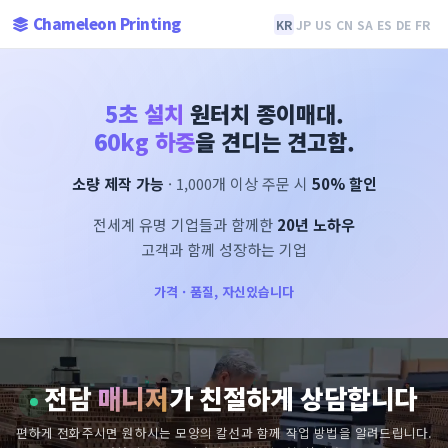
Chameleon Printing
KR
JP
US
CN
SA
ES
DE
FR
5초 설치
원터치 종이매대.
60kg 하중
을 견디는 견고함.
소량 제작 가능
· 1,000개 이상 주문 시
50% 할인
전세계 유명 기업들과 함께한
20년 노하우
고객과 함께 성장하는 기업
가격 · 품질, 자신있습니다
전담
매니저
가 친절하게 상담합니다
편하게 전화주시면 원하시는 모양의 칼선과 함께 작업 방법을 알려드립니다.