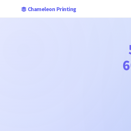
Chameleon Printing
6