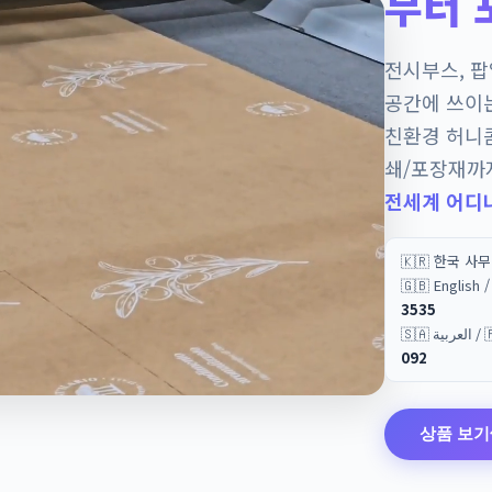
부터 
전시부스, 
공간에 쓰이
친환경 허니
쇄/포장재까
전세계 어디
🇰🇷 한국 사
🇬🇧 English
3535
🇸🇦 
092
상품 보기