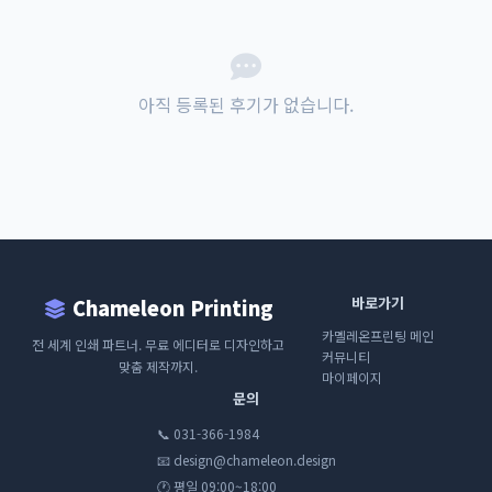
아직 등록된 후기가 없습니다.
바로가기
Chameleon Printing
카멜레온프린팅 메인
전 세계 인쇄 파트너. 무료 에디터로 디자인하고
커뮤니티
맞춤 제작까지.
마이페이지
문의
📞 031-366-1984
📧 design@chameleon.design
🕐 평일 09:00~18:00