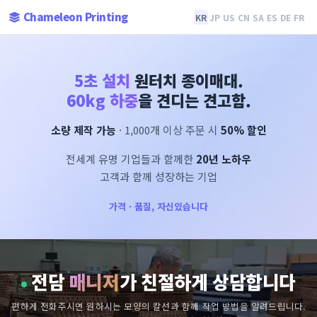
Chameleon Printing
KR
JP
US
CN
SA
ES
DE
FR
5초 설치
원터치 종이매대.
60kg 하중
을 견디는 견고함.
소량 제작 가능
· 1,000개 이상 주문 시
50% 할인
전세계 유명 기업들과 함께한
20년 노하우
고객과 함께 성장하는 기업
가격 · 품질, 자신있습니다
전담
매니저
가 친절하게 상담합니다
편하게 전화주시면 원하시는 모양의 칼선과 함께 작업 방법을 알려드립니다.