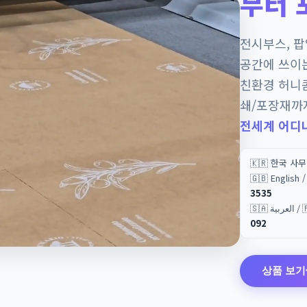
부터 
전시부스, 
공간에 쓰이
친환경 허니
쇄/포장재까
전세계 어디
🇰🇷 한국 사
🇬🇧 English
3535
🇸🇦 
092
상품 보기