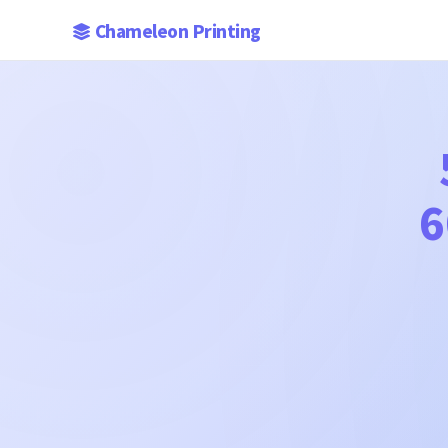
Chameleon Printing
6