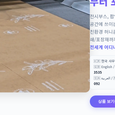
부터 
전시부스, 
공간에 쓰이
친환경 허니
쇄/포장재까
전세계 어디
🇰🇷 한국 사
🇬🇧 English
3535
🇸🇦 
092
상품 보기