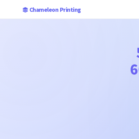
Chameleon Printing
6