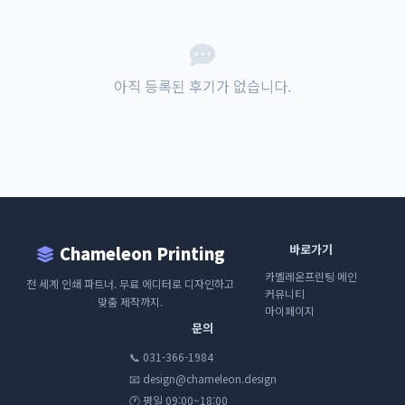
아직 등록된 후기가 없습니다.
바로가기
Chameleon Printing
카멜레온프린팅 메인
전 세계 인쇄 파트너. 무료 에디터로 디자인하고
커뮤니티
맞춤 제작까지.
마이페이지
문의
📞 031-366-1984
📧 design@chameleon.design
🕐 평일 09:00~18:00