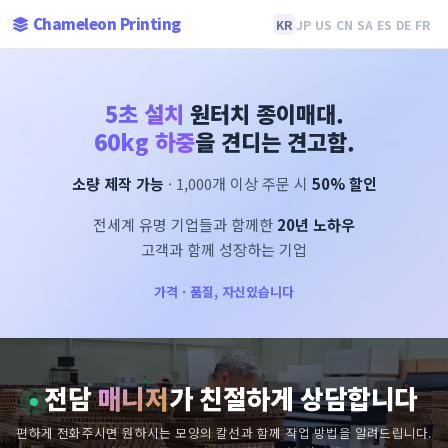
Chameleon Printing
KR
JP
US
CN
SA
ES
DE
FR
5초 설치
원터치 종이매대.
60kg 하중
을 견디는 견고함.
소량 제작 가능
· 1,000개 이상 주문 시
50% 할인
전세계 유명 기업들과 함께한
20년 노하우
고객과 함께 성장하는 기업
가격 · 품질, 자신있습니다
전담
매니저
가 친절하게 상담합니다
편하게 전화주시면 원하시는 모양의 칼선과 함께 작업 방법을 알려드립니다.