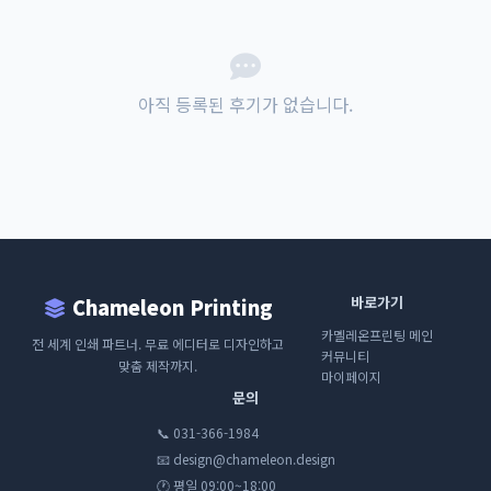
아직 등록된 후기가 없습니다.
바로가기
Chameleon Printing
카멜레온프린팅 메인
전 세계 인쇄 파트너. 무료 에디터로 디자인하고
커뮤니티
맞춤 제작까지.
마이페이지
문의
📞 031-366-1984
📧 design@chameleon.design
🕐 평일 09:00~18:00