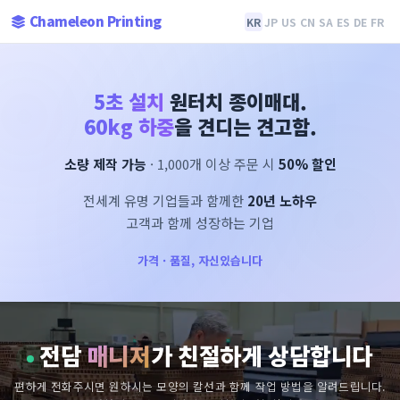
Chameleon Printing
KR
JP
US
CN
SA
ES
DE
FR
5초 설치
원터치 종이매대.
60kg 하중
을 견디는 견고함.
소량 제작 가능
· 1,000개 이상 주문 시
50% 할인
전세계 유명 기업들과 함께한
20년 노하우
고객과 함께 성장하는 기업
가격 · 품질, 자신있습니다
전담
매니저
가 친절하게 상담합니다
편하게 전화주시면 원하시는 모양의 칼선과 함께 작업 방법을 알려드립니다.