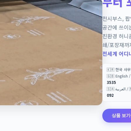
부터 
전시부스, 
공간에 쓰이
친환경 허니
쇄/포장재까
전세계 어디
🇰🇷 한국 사
🇬🇧 English
3535
🇸🇦 
092
상품 보기