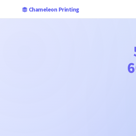
Chameleon Printing
6