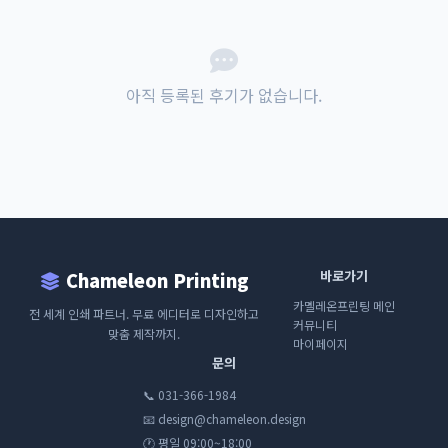
아직 등록된 후기가 없습니다.
바로가기
Chameleon Printing
카멜레온프린팅 메인
전 세계 인쇄 파트너. 무료 에디터로 디자인하고
커뮤니티
맞춤 제작까지.
마이페이지
문의
📞 031-366-1984
📧 design@chameleon.design
🕐 평일 09:00~18:00