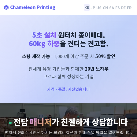
Chameleon Printing
KR
JP
US
CN
SA
ES
DE
FR
5초 설치
원터치 종이매대.
60kg 하중
을 견디는 견고함.
소량 제작 가능
· 1,000개 이상 주문 시
50% 할인
전세계 유명 기업들과 함께한
20년 노하우
고객과 함께 성장하는 기업
가격 · 품질, 자신있습니다
전담
매니저
가 친절하게 상담합니다
편하게 전화주시면 원하시는 모양의 칼선과 함께 작업 방법을 알려드립니다.