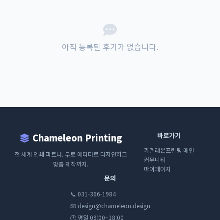
아직 등록된 후기가 없습니다.
바로가기
Chameleon Printing
카멜레온프린팅 메인
전 세계 인쇄 파트너. 무료 에디터로 디자인하고
커뮤니티
맞춤 제작까지.
마이페이지
문의
📞 031-366-1984
📧 design@chameleon.design
🕐 평일 09:00~18:00