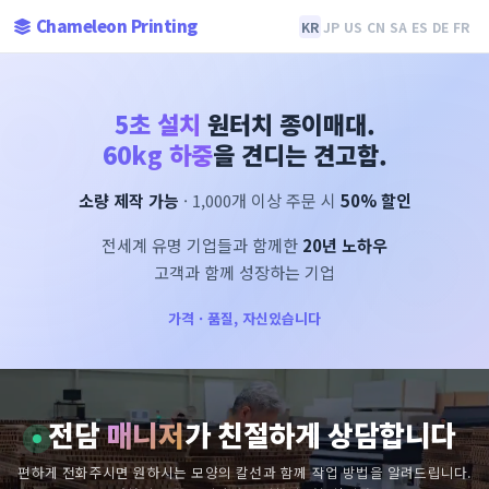
Chameleon Printing
KR
JP
US
CN
SA
ES
DE
FR
5초 설치
원터치 종이매대.
60kg 하중
을 견디는 견고함.
소량 제작 가능
· 1,000개 이상 주문 시
50% 할인
전세계 유명 기업들과 함께한
20년 노하우
고객과 함께 성장하는 기업
가격 · 품질, 자신있습니다
전담
매니저
가 친절하게 상담합니다
편하게 전화주시면 원하시는 모양의 칼선과 함께 작업 방법을 알려드립니다.